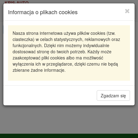
KRIS-AUTO
Informacja o plikach cookies
Karta produktu
Roz
nawi
Pokaż odpowiedniki
Nasza strona internetowa używa plików cookies (tzw.
ciasteczka) w celach statystycznych, reklamowych oraz
00.06
POLMO
funkcjonalnych. Dzięki nim możemy indywidualnie
dostosować stronę do twoich potrzeb. Każdy może
00.06 PLO
TŁUMIK UNIWERSALNY
zaakceptować pliki cookies albo ma możliwość
CYLINDRYCZNY FI 170 DŁ340 /FI 47
wyłączenia ich w przeglądarce, dzięki czemu nie będą
zbierane żadne informacje.
120,70 zł
Dostępność
Wprowadź
Radzyń
0
ilość
Filia Lublin
0
Zgadzam się
Magazyn III