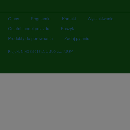
O nas
Regulamin
Kontakt
Wyszukiwanie
Ostatni model pojazdu
Koszyk
Produkty do porównania
Zadaj pytanie
Projekt: NIKO ©2017
dataWeb ver. 1.0.84