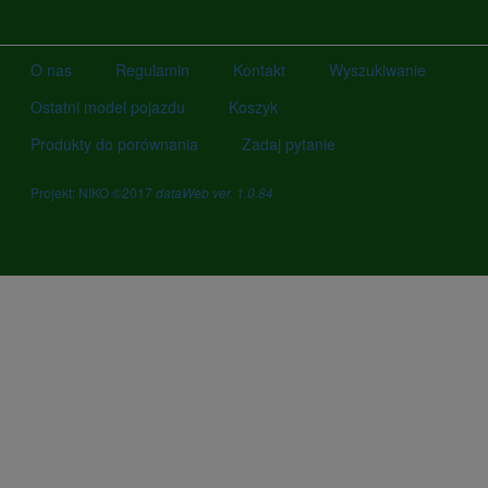
O nas
Regulamin
Kontakt
Wyszukiwanie
Ostatni model pojazdu
Koszyk
Produkty do porównania
Zadaj pytanie
Projekt: NIKO ©2017
dataWeb ver. 1.0.84