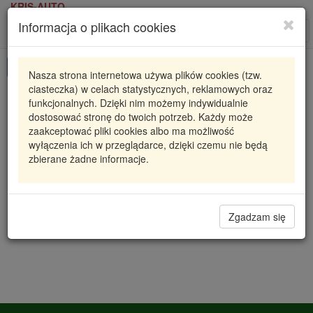
KRIS-AUTO
Informacja o plikach cookies
Karta produktu
Roz
nawi
Pokaż odpowiedniki
Nasza strona internetowa używa plików cookies (tzw.
ciasteczka) w celach statystycznych, reklamowych oraz
00.17
POLMO
funkcjonalnych. Dzięki nim możemy indywidualnie
dostosować stronę do twoich potrzeb. Każdy może
00.17 PLO
TŁUMIK UNIWERSALNY
zaakceptować pliki cookies albo ma możliwość
CYLINDRYCZNY 170X90X390 /FI 50
wyłączenia ich w przeglądarce, dzięki czemu nie będą
zbierane żadne informacje.
94,45 zł
Dostępność
Wprowadź
Radzyń
0
ilość
Filia Lublin
0
Zgadzam się
Magazyn III