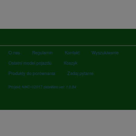
O nas
Regulamin
Kontakt
Wyszukiwanie
Ostatni model pojazdu
Koszyk
Produkty do porównania
Zadaj pytanie
Projekt: NIKO ©2017
dataWeb ver. 1.0.84