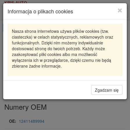
KRIS-AUTO
Informacja o plikach cookies
Karta produktu
Roz
nawi
Pokaż odpowiedniki
Nasza strona internetowa używa plików cookies (tzw.
ciasteczka) w celach statystycznych, reklamowych oraz
0 001 106 019
BOSCH
funkcjonalnych. Dzięki nim możemy indywidualnie
dostosować stronę do twoich potrzeb. Każdy może
0001106019
ROZRUSZNIK MINI
zaakceptować pliki cookies albo ma możliwość
wyłączenia ich w przeglądarce, dzięki czemu nie będą
876,93 zł
Dostępność
zbierane żadne informacje.
Wprowadź
Radzyń
0
ilość
Filia Lublin
0
Magazyn II
Zgadzam się
Numery OEM
OE:
12411489994