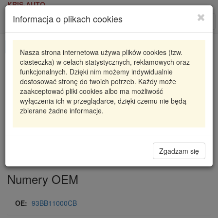
KRIS-AUTO
Informacja o plikach cookies
Karta produktu
Roz
nawi
Pokaż odpowiedniki
Nasza strona internetowa używa plików cookies (tzw.
ciasteczka) w celach statystycznych, reklamowych oraz
0 001 107 016
BOSCH
funkcjonalnych. Dzięki nim możemy indywidualnie
dostosować stronę do twoich potrzeb. Każdy może
0001107016
ROZRUSZNIK FORD
zaakceptować pliki cookies albo ma możliwość
wyłączenia ich w przeglądarce, dzięki czemu nie będą
610,02 zł
Dostępność
zbierane żadne informacje.
Wprowadź
Radzyń
0
ilość
Filia Lublin
0
Magazyn II
Zgadzam się
Numery OEM
OE:
93BB11000CB