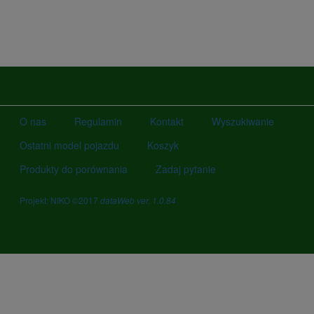
O nas
Regulamin
Kontakt
Wyszukiwanie
Ostatni model pojazdu
Koszyk
Produkty do porównania
Zadaj pytanie
Projekt: NIKO ©2017
dataWeb ver. 1.0.84