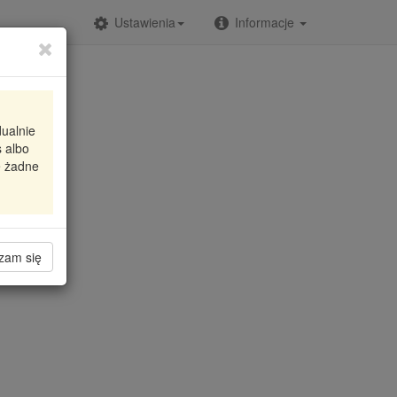
Ustawienia
Informacje
dualnie
 albo
e żadne
zam się