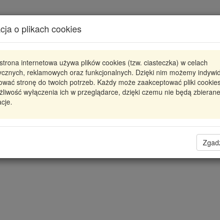
Karta produktu
cja o plikach cookies
Pokaż odpowiedniki
strona internetowa używa plików cookies (tzw. ciasteczka) w celach
0001107413
BOSCH
tycznych, reklamowych oraz funkcjonalnych. Dzięki nim możemy indywi
ować stronę do twoich potrzeb. Każdy może zaakceptować pliki cookies
ROZRUSZNIK 12 V
liwość wyłączenia ich w przeglądarce, dzięki czemu nie będą zbieran
cje.
648,61 zł
Dostępność
Wprowadź
Radzyń
0
ilość
Filia Lublin
0
Zgad
Magazyn II