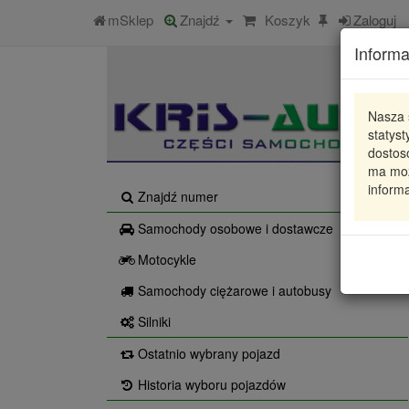
mSklep
Znajdź
Koszyk
Zaloguj
Informa
Nasza 
statys
dostos
ma moż
informa
Znajdź numer
Samochody osobowe i dostawcze
Motocykle
Samochody ciężarowe i autobusy
Silniki
Ostatnio wybrany pojazd
Historia wyboru pojazdów