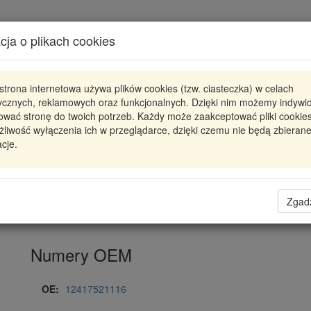
Karta produktu
cja o plikach cookies
Pokaż odpowiedniki
strona internetowa używa plików cookies (tzw. ciasteczka) w celach
0 001 107 423
BOSCH
tycznych, reklamowych oraz funkcjonalnych. Dzięki nim możemy indywi
ować stronę do twoich potrzeb. Każdy może zaakceptować pliki cookies
0001107423
ROZRUSZNIK 12V
liwość wyłączenia ich w przeglądarce, dzięki czemu nie będą zbieran
cje.
698,00 zł
Dostępność
Wprowadź
Radzyń
0
ilość
Filia Lublin
0
Zgad
Magazyn II
Numery OEM
OE:
12417521116