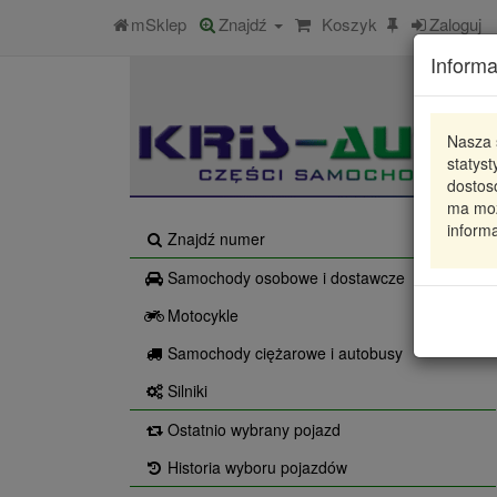
mSklep
Znajdź
Koszyk
Zaloguj
Informa
Nasza 
statys
dostos
ma moż
informa
Znajdź numer
Samochody osobowe i dostawcze
Motocykle
Samochody ciężarowe i autobusy
Silniki
Ostatnio wybrany pojazd
Historia wyboru pojazdów