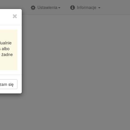
Ustawienia
Informacje
dualnie
 albo
e żadne
zam się