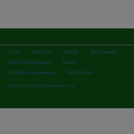
O nas
Regulamin
Kontakt
Wyszukiwanie
Ostatni model pojazdu
Koszyk
Produkty do porównania
Zadaj pytanie
Projekt: NIKO ©2017
dataWeb ver. 1.0.84