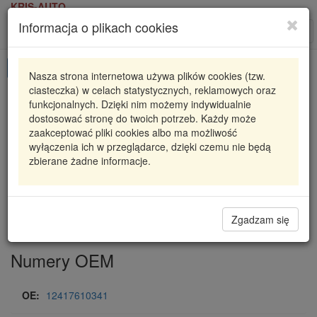
KRIS-AUTO
Informacja o plikach cookies
Karta produktu
Roz
nawi
Pokaż odpowiedniki
Nasza strona internetowa używa plików cookies (tzw.
ciasteczka) w celach statystycznych, reklamowych oraz
0 001 107 525
BOSCH
funkcjonalnych. Dzięki nim możemy indywidualnie
dostosować stronę do twoich potrzeb. Każdy może
0001107525
ROZRUSZNIK 12V
zaakceptować pliki cookies albo ma możliwość
wyłączenia ich w przeglądarce, dzięki czemu nie będą
574,84 zł
Dostępność
zbierane żadne informacje.
Wprowadź
Radzyń
0
ilość
Filia Lublin
0
Magazyn II
Zgadzam się
Numery OEM
OE:
12417610341