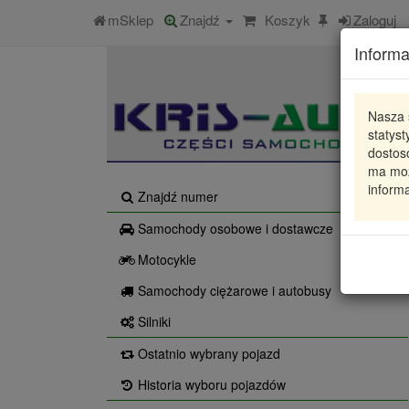
mSklep
Znajdź
Koszyk
Zaloguj
Informa
Nasza 
statys
dostos
ma moż
informa
Znajdź numer
Samochody osobowe i dostawcze
Motocykle
Samochody ciężarowe i autobusy
Silniki
Ostatnio wybrany pojazd
Historia wyboru pojazdów