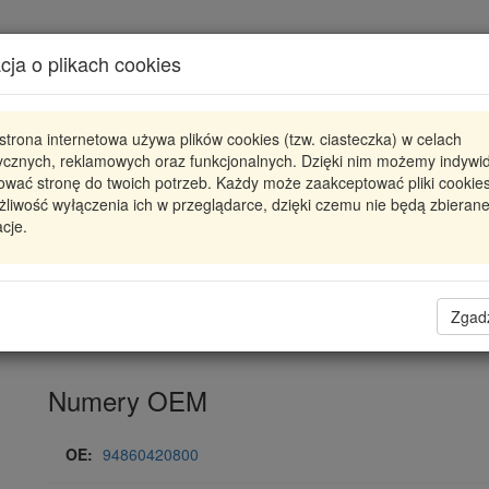
Karta produktu
cja o plikach cookies
Pokaż odpowiedniki
strona internetowa używa plików cookies (tzw. ciasteczka) w celach
0 001 108 441
BOSCH
tycznych, reklamowych oraz funkcjonalnych. Dzięki nim możemy indywi
ować stronę do twoich potrzeb. Każdy może zaakceptować pliki cookies
0001108441
ROZRUSZNIK 12 V
liwość wyłączenia ich w przeglądarce, dzięki czemu nie będą zbieran
cje.
1 067,74 zł
Dostępność
Wprowadź
Radzyń
0
ilość
Filia Lublin
0
Zgad
Magazyn II
Numery OEM
OE:
94860420800