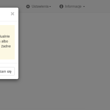
Ustawienia
Informacje
dualnie
 albo
e żadne
zam się