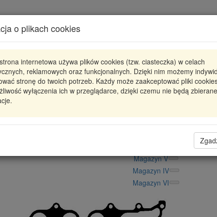
Karta produktu
cja o plikach cookies
Pokaż odpowiedniki
strona internetowa używa plików cookies (tzw. ciasteczka) w celach
024.390
ELRING
tycznych, reklamowych oraz funkcjonalnych. Dzięki nim możemy indywi
ować stronę do twoich potrzeb. Każdy może zaakceptować pliki cookies
024390 ELR
1112701 USZCZELKA KOLEKTORA
liwość wyłączenia ich w przeglądarce, dzięki czemu nie będą zbieran
cje.
38,58 zł
Dostępność
Wprowadź
Radzyń
0
ilość
Filia Lublin
0
Zgad
Magazyn II
Magazyn V
Magazyn IV
Magazyn VI