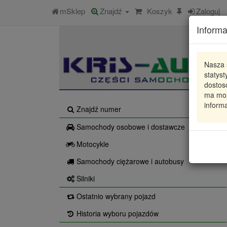
mSklep
Znajdź
Koszyk
Zaloguj
Informa
Nasza 
statys
dostos
ma moż
informa
Znajdź numer
Samochody osobowe i dostawcze
Motocykle
Samochody ciężarowe i autobusy
Silniki
Ostatnio wybrany pojazd
Historia wyboru pojazdów