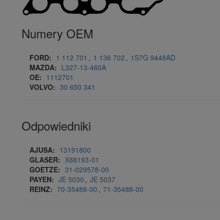
Numery OEM
FORD:
1 112 701
,
1 136 702
,
1S7G 9448AD
MAZDA:
L327-13-460A
OE:
1112701
VOLVO:
30 650 341
Odpowiedniki
AJUSA:
13191800
GLASER:
X88193-01
GOETZE:
31-029578-00
PAYEN:
JE 5030
,
JE 5037
REINZ:
70-35488-00
,
71-35488-00