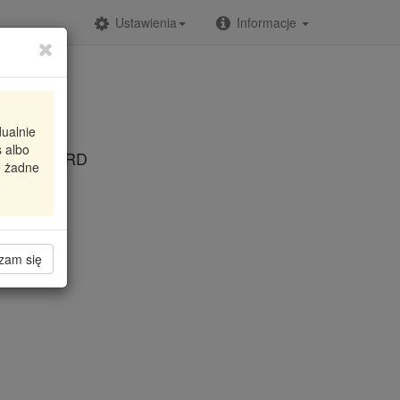
Ustawienia
Informacje
dualnie
 albo
 WYD.FORD
e żadne
zam się