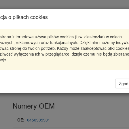
Karta produktu
cja o plikach cookies
Pokaż odpowiedniki
strona internetowa używa plików cookies (tzw. ciasteczka) w celach
08.38.012
TRUCKTEC AUTOMOTIV
tycznych, reklamowych oraz funkcjonalnych. Dzięki nim możemy indywi
ować stronę do twoich potrzeb. Każdy może zaakceptować pliki cookies
TRUCTEC 0450905901 FILTR PALIWA BMW
liwość wyłączenia ich w przeglądarce, dzięki czemu nie będą zbieran
cje.
43,94 zł
Dostępność
Wprowadź
Radzyń
0
ilość
Filia Lublin
0
Zgad
Magazyn II
Numery OEM
OE:
0450905901