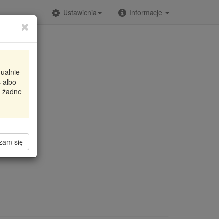
Ustawienia
Informacje
E
dualnie
 albo
e żadne
zam się