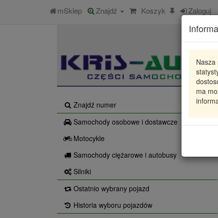
mSklep
Znajdź
Koszyk
Zaloguj
Informa
Nasza 
statys
dostos
ma moż
informa
Znajdź numer
Samochody osobowe i dostawcze
Motocykle
Samochody ciężarowe i autobusy
Silniki
Ostatnio wybrany pojazd
Historia wyboru pojazdów