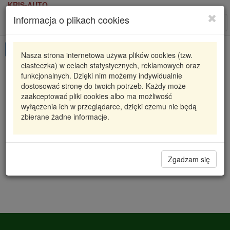
KRIS-AUTO
Informacja o plikach cookies
Karta produktu
Roz
nawi
Pokaż odpowiedniki
Nasza strona internetowa używa plików cookies (tzw.
ciasteczka) w celach statystycznych, reklamowych oraz
30940536
SWAG
funkcjonalnych. Dzięki nim możemy indywidualnie
dostosować stronę do twoich potrzeb. Każdy może
SWORZEŃ WAH. AUDI/VW
zaakceptować pliki cookies albo ma możliwość
wyłączenia ich w przeglądarce, dzięki czemu nie będą
154,89 zł
Dostępność
zbierane żadne informacje.
Wprowadź
Radzyń
0
ilość
Filia Lublin
0
Magazyn III
Zgadzam się