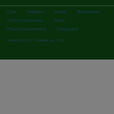
O nas
Regulamin
Kontakt
Wyszukiwanie
Ostatni model pojazdu
Koszyk
Produkty do porównania
Zadaj pytanie
Projekt: NIKO ©2017
dataWeb ver. 1.0.84