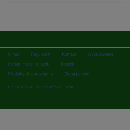
O nas
Regulamin
Kontakt
Wyszukiwanie
Ostatni model pojazdu
Koszyk
Produkty do porównania
Zadaj pytanie
Projekt: NIKO ©2017
dataWeb ver. 1.0.84