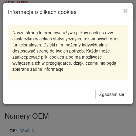
KRIS-AUTO
Informacja o plikach cookies
Karta produktu
Roz
nawi
Pokaż odpowiedniki
Nasza strona internetowa używa plików cookies (tzw.
ciasteczka) w celach statystycznych, reklamowych oraz
632-006 ORION
ORION
funkcjonalnych. Dzięki nim możemy indywidualnie
dostosować stronę do twoich potrzeb. Każdy może
USZCZELKA KOLEKTOROWA CITROEN C4,
zaakceptować pliki cookies albo ma możliwość
PEUGEOT 307, 206, 207, BIPPER, CITROEN
wyłączenia ich w przeglądarce, dzięki czemu nie będą
XSARA,
zbierane żadne informacje.
28,13 zł
Dostępność
Wprowadź
Radzyń
0
ilość
Zgadzam się
Filia Lublin
0
Numery OEM
OE:
0349J6