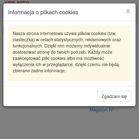
KRIS-AUTO
Informacja o plikach cookies
Karta produktu
Roz
nawi
Pokaż odpowiedniki
Nasza strona internetowa używa plików cookies (tzw.
ciasteczka) w celach statystycznych, reklamowych oraz
632.000
ELRING
funkcjonalnych. Dzięki nim możemy indywidualnie
dostosować stronę do twoich potrzeb. Każdy może
632000 ELR
NOWOSC (2018.01)
zaakceptować pliki cookies albo ma możliwość
wyłączenia ich w przeglądarce, dzięki czemu nie będą
12,63 zł
Dostępność
zbierane żadne informacje.
Wprowadź
Radzyń
0
ilość
Filia Lublin
0
Magazyn II
Zgadzam się
Magazyn V
Magazyn IV