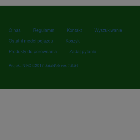
O nas
Regulamin
Kontakt
Wyszukiwanie
Ostatni model pojazdu
Koszyk
Produkty do porównania
Zadaj pytanie
Projekt: NIKO ©2017
dataWeb ver. 1.0.84