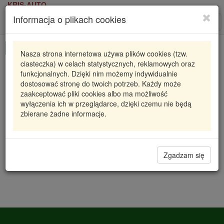
KRIS-AUTO
Informacja o plikach cookies
Karta produktu
Roz
nawi
Pokaż odpowiedniki
Nasza strona internetowa używa plików cookies (tzw.
ciasteczka) w celach statystycznych, reklamowych oraz
75E2116-JPN
JPN
funkcjonalnych. Dzięki nim możemy indywidualnie
dostosować stronę do twoich potrzeb. Każdy może
CZUJNIK PODCIŚNIENIA TOYOTA LEXUS
zaakceptować pliki cookies albo ma możliwość
wyłączenia ich w przeglądarce, dzięki czemu nie będą
101,22 zł
Dostępność
zbierane żadne informacje.
Wprowadź
Radzyń
0
ilość
Filia Lublin
0
Magazyn II
Zgadzam się