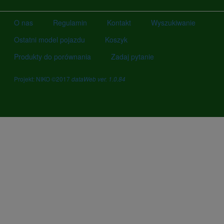
O nas
Regulamin
Kontakt
Wyszukiwanie
Ostatni model pojazdu
Koszyk
Produkty do porównania
Zadaj pytanie
Projekt: NIKO ©2017
dataWeb ver. 1.0.84