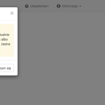
Ustawienia
Informacje
dualnie
 albo
e żadne
zam się