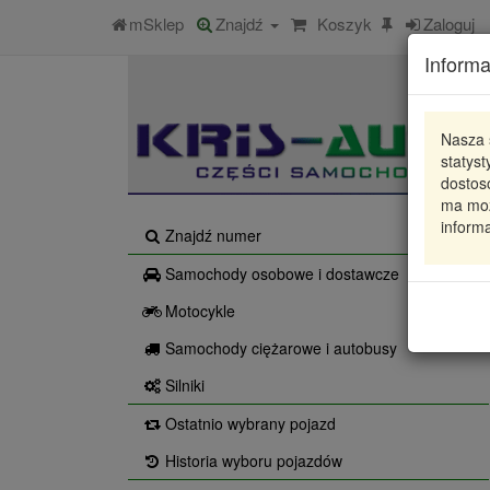
mSklep
Znajdź
Koszyk
Zaloguj
Informa
Nasza 
statys
dostos
ma moż
informa
Znajdź numer
Samochody osobowe i dostawcze
Motocykle
Samochody ciężarowe i autobusy
Silniki
Ostatnio wybrany pojazd
Historia wyboru pojazdów