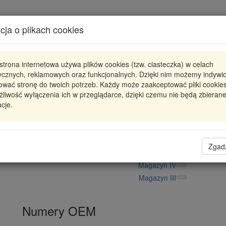
Karta produktu
cja o plikach cookies
Pokaż odpowiedniki
strona internetowa używa plików cookies (tzw. ciasteczka) w celach
81-90032-00
REINZ
tycznych, reklamowych oraz funkcjonalnych. Dzięki nim możemy indywi
ować stronę do twoich potrzeb. Każdy może zaakceptować pliki cookies
SIMMERING WAŁU Z OBUDOWĄ BMW
liwość wyłączenia ich w przeglądarce, dzięki czemu nie będą zbieran
cje.
217,26 zł
Dostępność
Wprowadź
Radzyń
0
ilość
Filia Lublin
0
Zgad
Magazyn II
Magazyn IV
Magazyn III
Numery OEM