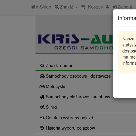
mSklep
Znajdź
Koszyk
Zaloguj
Informa
Nasza 
statys
dostos
ma moż
informa
Znajdź numer
Samochody osobowe i dostawcze
Motocykle
Samochody ciężarowe i autobusy
Silniki
Ostatnio wybrany pojazd
Historia wyboru pojazdów