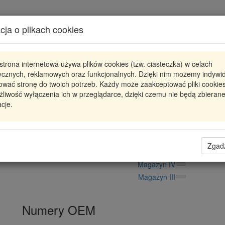
Karta produktu
cja o plikach cookies
Pokaż odpowiedniki
strona internetowa używa plików cookies (tzw. ciasteczka) w celach
81-90048-00
REINZ
tycznych, reklamowych oraz funkcjonalnych. Dzięki nim możemy indywi
ować stronę do twoich potrzeb. Każdy może zaakceptować pliki cookies
SIMMERING WAŁU Z OBUDOWĄ MERCEDES
liwość wyłączenia ich w przeglądarce, dzięki czemu nie będą zbieran
cje.
54,57 zł
Dostępność
Wprowadź
Radzyń
0
ilość
Filia Lublin
0
Zgad
Magazyn II
Magazyn IV
Magazyn III
Numery OEM