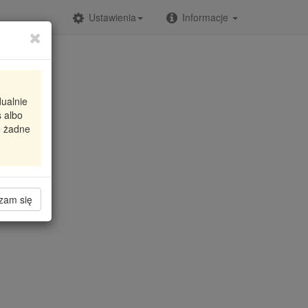
Ustawienia
Informacje
dualnie
 albo
e żadne
zam się