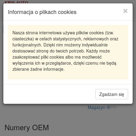
KRIS-AUTO
Informacja o plikach cookies
Karta produktu
Roz
nawi
Pokaż odpowiedniki
Nasza strona internetowa używa plików cookies (tzw.
ciasteczka) w celach statystycznych, reklamowych oraz
81-90049-00
REINZ
funkcjonalnych. Dzięki nim możemy indywidualnie
dostosować stronę do twoich potrzeb. Każdy może
SIMMERING WAŁU Z OBUDOWĄ LANDROVER
zaakceptować pliki cookies albo ma możliwość
wyłączenia ich w przeglądarce, dzięki czemu nie będą
176,12 zł
Dostępność
zbierane żadne informacje.
Wprowadź
Radzyń
0
ilość
Filia Lublin
0
Magazyn II
Zgadzam się
Magazyn IV
Magazyn III
Numery OEM