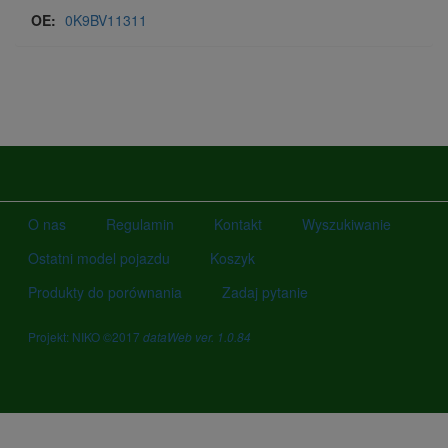
OE:
0K9BV11311
O nas
Regulamin
Kontakt
Wyszukiwanie
Ostatni model pojazdu
Koszyk
Produkty do porównania
Zadaj pytanie
Projekt: NIKO ©2017
dataWeb ver. 1.0.84