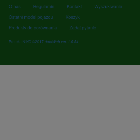
O nas
Regulamin
Kontakt
Wyszukiwanie
Ostatni model pojazdu
Koszyk
Produkty do porównania
Zadaj pytanie
Projekt: NIKO ©2017
dataWeb ver. 1.0.84