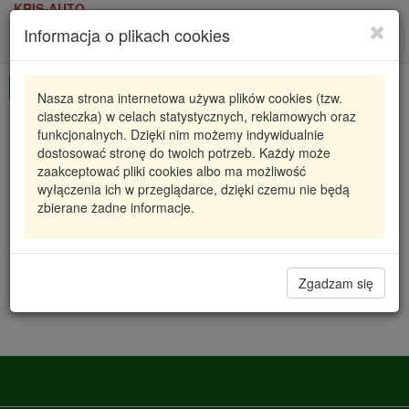
KRIS-AUTO
Informacja o plikach cookies
Karta produktu
Roz
nawi
Pokaż odpowiedniki
Nasza strona internetowa używa plików cookies (tzw.
ciasteczka) w celach statystycznych, reklamowych oraz
818713 VAL
VALEO
funkcjonalnych. Dzięki nim możemy indywidualnie
dostosować stronę do twoich potrzeb. Każdy może
INTERCOOLER MINI MINI 6/2001=>
zaakceptować pliki cookies albo ma możliwość
wyłączenia ich w przeglądarce, dzięki czemu nie będą
2 208,16 zł
Dostępność
zbierane żadne informacje.
Wprowadź
Radzyń
0
ilość
Filia Lublin
0
Zgadzam się