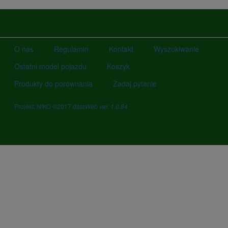
O nas
Regulamin
Kontakt
Wyszukiwanie
Ostatni model pojazdu
Koszyk
Produkty do porównania
Zadaj pytanie
Projekt: NIKO ©2017
dataWeb ver. 1.0.84