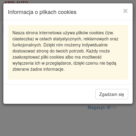
KRIS-AUTO
Informacja o plikach cookies
Karta produktu
Roz
nawi
Pokaż odpowiedniki
Nasza strona internetowa używa plików cookies (tzw.
ciasteczka) w celach statystycznych, reklamowych oraz
818715 VAL
VALEO
funkcjonalnych. Dzięki nim możemy indywidualnie
dostosować stronę do twoich potrzeb. Każdy może
INTERCOOLER BMW 3 (E46) 2/1998=>
zaakceptować pliki cookies albo ma możliwość
wyłączenia ich w przeglądarce, dzięki czemu nie będą
433,45 zł
Dostępność
zbierane żadne informacje.
Wprowadź
Radzyń
0
ilość
Filia Lublin
0
Magazyn II
Zgadzam się
Magazyn IV
Magazyn III