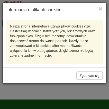
KRIS-AUTO
Informacja o plikach cookies
Karta produktu
Roz
nawi
Pokaż odpowiedniki
Nasza strona internetowa używa plików cookies (tzw.
ciasteczka) w celach statystycznych, reklamowych oraz
818828 VAL
VALEO
funkcjonalnych. Dzięki nim możemy indywidualnie
dostosować stronę do twoich potrzeb. Każdy może
INTERCOOLER AUDI A4 (8D2, B5)
zaakceptować pliki cookies albo ma możliwość
01/1995=>11/2000
wyłączenia ich w przeglądarce, dzięki czemu nie będą
zbierane żadne informacje.
1 277,51 zł
Dostępność
Wprowadź
Radzyń
0
ilość
Filia Lublin
0
Zgadzam się