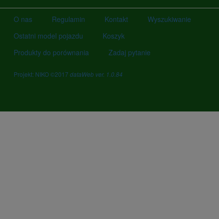
O nas
Regulamin
Kontakt
Wyszukiwanie
Ostatni model pojazdu
Koszyk
Produkty do porównania
Zadaj pytanie
Projekt: NIKO ©2017
dataWeb ver. 1.0.84