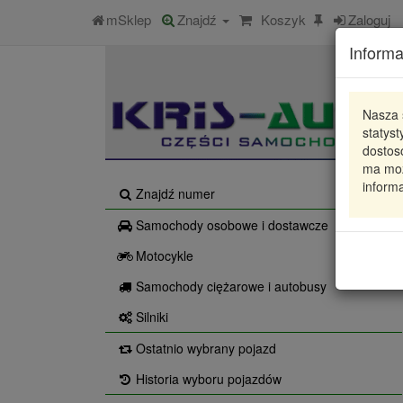
mSklep
Znajdź
Koszyk
Zaloguj
Informa
Nasza 
statys
dostos
ma moż
informa
Znajdź numer
Samochody osobowe i dostawcze
Motocykle
Samochody ciężarowe i autobusy
Silniki
Ostatnio wybrany pojazd
Historia wyboru pojazdów