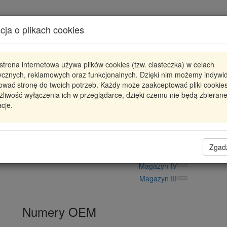
Karta produktu
cja o plikach cookies
Pokaż odpowiedniki
strona internetowa używa plików cookies (tzw. ciasteczka) w celach
818870
VALEO
tycznych, reklamowych oraz funkcjonalnych. Dzięki nim możemy indywi
ować stronę do twoich potrzeb. Każdy może zaakceptować pliki cookies
818870 VAL
CHŁODNICA POWIETRZA RENAUL
liwość wyłączenia ich w przeglądarce, dzięki czemu nie będą zbieran
cje.
523,68 zł
Dostępność
Wprowadź
Radzyń
0
ilość
Filia Lublin
0
Zgad
Magazyn II
Magazyn IV
Magazyn III
Numery OEM