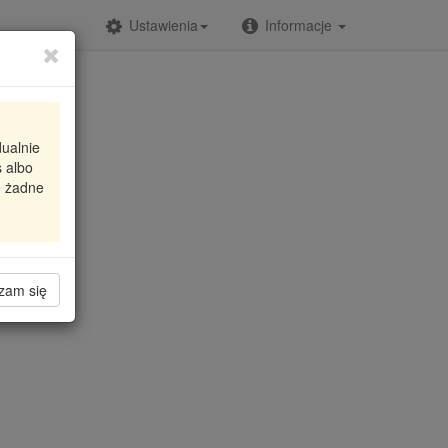
Ustawienia
Informacje
dualnie
 albo
T
e żadne
zam się