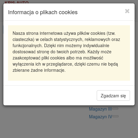
KRIS-AUTO
Informacja o plikach cookies
Karta produktu
Roz
nawi
Pokaż odpowiedniki
Nasza strona internetowa używa plików cookies (tzw.
ciasteczka) w celach statystycznych, reklamowych oraz
819001410
FAG
funkcjonalnych. Dzięki nim możemy indywidualnie
dostosować stronę do twoich potrzeb. Każdy może
PODUSZKA STABILIZATORA FORD
zaakceptować pliki cookies albo ma możliwość
wyłączenia ich w przeglądarce, dzięki czemu nie będą
15,07 zł
Dostępność
zbierane żadne informacje.
Wprowadź
Radzyń
0
ilość
Filia Lublin
0
Magazyn II
Zgadzam się
Magazyn V
Magazyn III
Magazyn IV