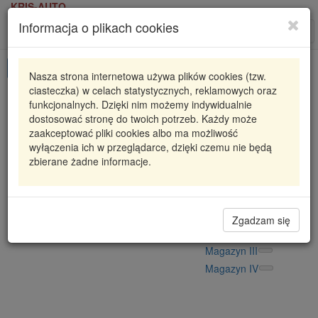
KRIS-AUTO
Informacja o plikach cookies
Karta produktu
Roz
nawi
Pokaż odpowiedniki
Nasza strona internetowa używa plików cookies (tzw.
ciasteczka) w celach statystycznych, reklamowych oraz
819003610
FAG
funkcjonalnych. Dzięki nim możemy indywidualnie
dostosować stronę do twoich potrzeb. Każdy może
PODUSZKA STABILIZATORA AUDI VOLKSWAGEN
zaakceptować pliki cookies albo ma możliwość
wyłączenia ich w przeglądarce, dzięki czemu nie będą
6,01 zł
Dostępność
zbierane żadne informacje.
Wprowadź
Radzyń
0
ilość
Filia Lublin
0
Magazyn II
Zgadzam się
Magazyn V
Magazyn III
Magazyn IV