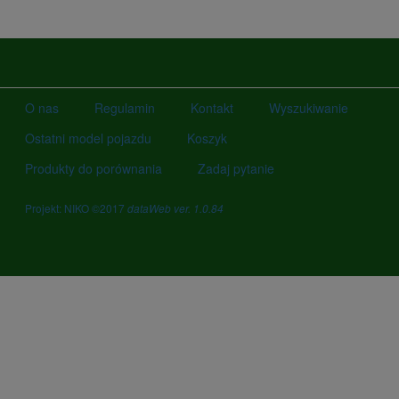
O nas
Regulamin
Kontakt
Wyszukiwanie
Ostatni model pojazdu
Koszyk
Produkty do porównania
Zadaj pytanie
Projekt: NIKO ©2017
dataWeb ver. 1.0.84