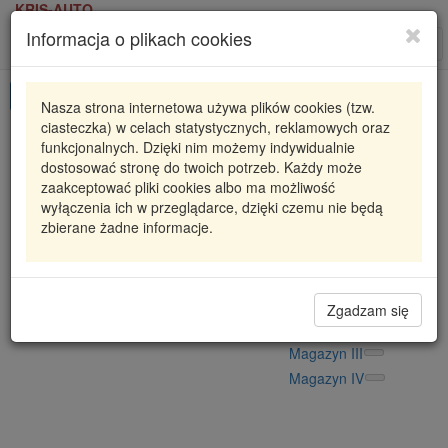
KRIS-AUTO
Informacja o plikach cookies
Karta produktu
Roz
nawi
Pokaż odpowiedniki
Nasza strona internetowa używa plików cookies (tzw.
ciasteczka) w celach statystycznych, reklamowych oraz
819009910
FAG
funkcjonalnych. Dzięki nim możemy indywidualnie
dostosować stronę do twoich potrzeb. Każdy może
PODUSZKA STABILIZATORA AUDI VW
zaakceptować pliki cookies albo ma możliwość
wyłączenia ich w przeglądarce, dzięki czemu nie będą
8,19 zł
Dostępność
zbierane żadne informacje.
Wprowadź
Radzyń
0
ilość
Filia Lublin
0
Magazyn II
Zgadzam się
Magazyn V
Magazyn III
Magazyn IV