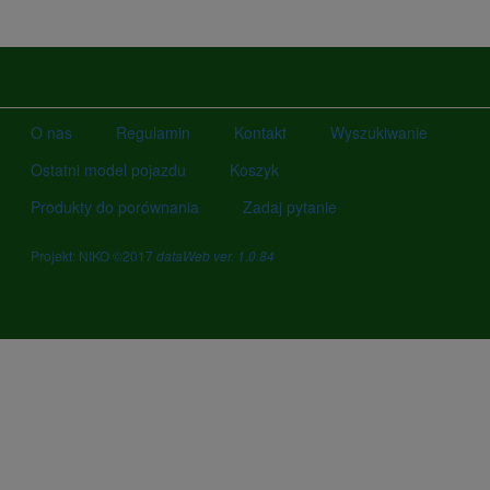
O nas
Regulamin
Kontakt
Wyszukiwanie
Ostatni model pojazdu
Koszyk
Produkty do porównania
Zadaj pytanie
Projekt: NIKO ©2017
dataWeb ver. 1.0.84