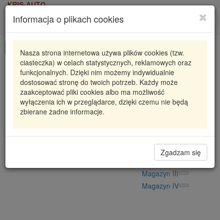
KRIS-AUTO
Informacja o plikach cookies
Karta produktu
Roz
nawi
Pokaż odpowiedniki
Nasza strona internetowa używa plików cookies (tzw.
ciasteczka) w celach statystycznych, reklamowych oraz
819010210
FAG
funkcjonalnych. Dzięki nim możemy indywidualnie
dostosować stronę do twoich potrzeb. Każdy może
PODUSZKA STABILIZATORA FIAT
zaakceptować pliki cookies albo ma możliwość
wyłączenia ich w przeglądarce, dzięki czemu nie będą
42,53 zł
Dostępność
zbierane żadne informacje.
Wprowadź
Radzyń
0
ilość
Filia Lublin
0
Magazyn II
Zgadzam się
Magazyn V
Magazyn III
Magazyn IV