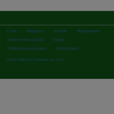
O nas
Regulamin
Kontakt
Wyszukiwanie
Ostatni model pojazdu
Koszyk
Produkty do porównania
Zadaj pytanie
Projekt: NIKO ©2017
dataWeb ver. 1.0.84