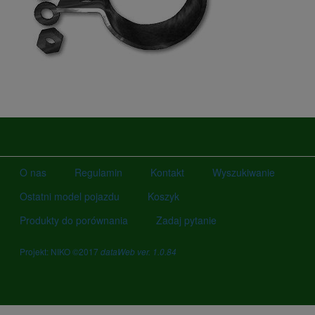
O nas
Regulamin
Kontakt
Wyszukiwanie
Ostatni model pojazdu
Koszyk
Produkty do porównania
Zadaj pytanie
Projekt: NIKO ©2017
dataWeb ver. 1.0.84