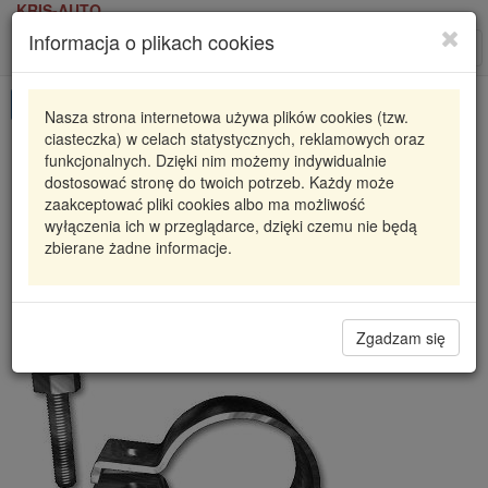
KRIS-AUTO
Informacja o plikach cookies
Karta produktu
Roz
nawi
Pokaż odpowiedniki
Nasza strona internetowa używa plików cookies (tzw.
ciasteczka) w celach statystycznych, reklamowych oraz
81902-24
WALKER
funkcjonalnych. Dzięki nim możemy indywidualnie
dostosować stronę do twoich potrzeb. Każdy może
81902 WAL
CZĘŚĆ MONTAŻOWA
zaakceptować pliki cookies albo ma możliwość
wyłączenia ich w przeglądarce, dzięki czemu nie będą
16,64 zł
Dostępność
zbierane żadne informacje.
Wprowadź
Radzyń
0
ilość
Filia Lublin
0
Magazyn II
Zgadzam się