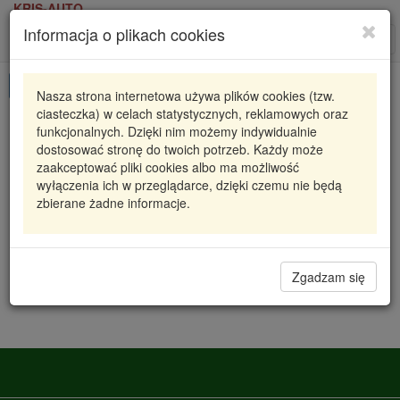
KRIS-AUTO
Informacja o plikach cookies
Karta produktu
Roz
nawi
Pokaż odpowiedniki
Nasza strona internetowa używa plików cookies (tzw.
ciasteczka) w celach statystycznych, reklamowych oraz
81907 3RG
3RG
funkcjonalnych. Dzięki nim możemy indywidualnie
dostosować stronę do twoich potrzeb. Każdy może
ZESTAW USZCZELEK KPL.8 SZT /GUMA+CU/
zaakceptować pliki cookies albo ma możliwość
wyłączenia ich w przeglądarce, dzięki czemu nie będą
33,31 zł
Dostępność
zbierane żadne informacje.
Wprowadź
Radzyń
0
ilość
Filia Lublin
0
Zgadzam się