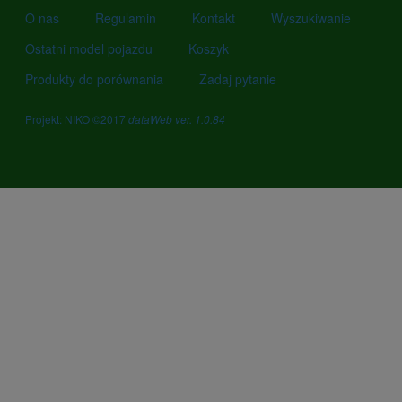
O nas
Regulamin
Kontakt
Wyszukiwanie
Ostatni model pojazdu
Koszyk
Produkty do porównania
Zadaj pytanie
Projekt: NIKO ©2017
dataWeb ver. 1.0.84