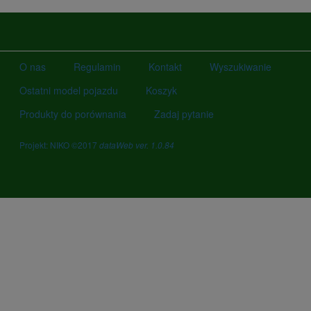
O nas
Regulamin
Kontakt
Wyszukiwanie
Ostatni model pojazdu
Koszyk
Produkty do porównania
Zadaj pytanie
Projekt: NIKO ©2017
dataWeb ver. 1.0.84