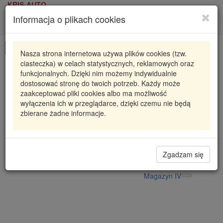
KRIS-AUTO
Informacja o plikach cookies
Karta produktu
Roz
nawi
Pokaż odpowiedniki
Nasza strona internetowa używa plików cookies (tzw.
ciasteczka) w celach statystycznych, reklamowych oraz
896.110
ELRING
funkcjonalnych. Dzięki nim możemy indywidualnie
dostosować stronę do twoich potrzeb. Każdy może
896110 ELR
USZCZELKA BMW
zaakceptować pliki cookies albo ma możliwość
wyłączenia ich w przeglądarce, dzięki czemu nie będą
45,68 zł
Dostępność
zbierane żadne informacje.
Wprowadź
Radzyń
0
ilość
Filia Lublin
0
Magazyn II
Zgadzam się
Magazyn V
Magazyn IV