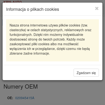
KRIS-AUTO
Informacja o plikach cookies
Karta produktu
Roz
nawi
Pokaż odpowiedniki
Nasza strona internetowa używa plików cookies (tzw.
ciasteczka) w celach statystycznych, reklamowych oraz
8990010
KRAFT AUTOMOTIVE
funkcjonalnych. Dzięki nim możemy indywidualnie
dostosować stronę do twoich potrzeb. Każdy może
8990010 KRAFT
WŁĄCZNIK ŚWIATEŁ COFANIA
zaakceptować pliki cookies albo ma możliwość
wyłączenia ich w przeglądarce, dzięki czemu nie będą
9,46 zł
Dostępność
zbierane żadne informacje.
Wprowadź
Radzyń
0
ilość
Filia Lublin
0
Magazyn VI
Zgadzam się
Numery OEM
OE:
020945415A