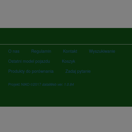
O nas
Regulamin
Kontakt
Wyszukiwanie
Ostatni model pojazdu
Koszyk
Produkty do porównania
Zadaj pytanie
Projekt: NIKO ©2017
dataWeb ver. 1.0.84