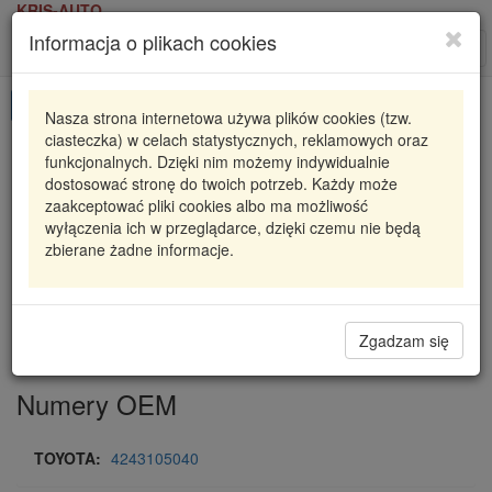
KRIS-AUTO
Informacja o plikach cookies
Karta produktu
Roz
nawi
Pokaż odpowiedniki
Nasza strona internetowa używa plików cookies (tzw.
ciasteczka) w celach statystycznych, reklamowych oraz
92126500
TEXTAR
funkcjonalnych. Dzięki nim możemy indywidualnie
dostosować stronę do twoich potrzeb. Każdy może
92126500 TXT
TARCZA HAM.
zaakceptować pliki cookies albo ma możliwość
wyłączenia ich w przeglądarce, dzięki czemu nie będą
147,99 zł
Dostępność
zbierane żadne informacje.
Wprowadź
Radzyń
0
ilość
Filia Lublin
0
Magazyn V
Zgadzam się
Numery OEM
TOYOTA:
4243105040