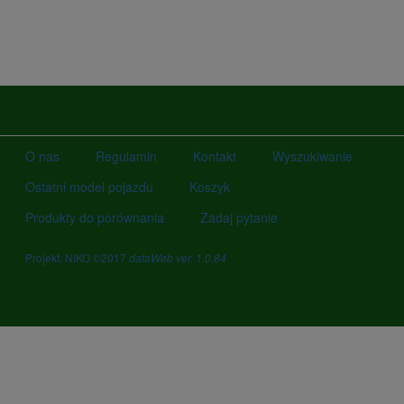
O nas
Regulamin
Kontakt
Wyszukiwanie
Ostatni model pojazdu
Koszyk
Produkty do porównania
Zadaj pytanie
Projekt: NIKO ©2017
dataWeb ver. 1.0.84