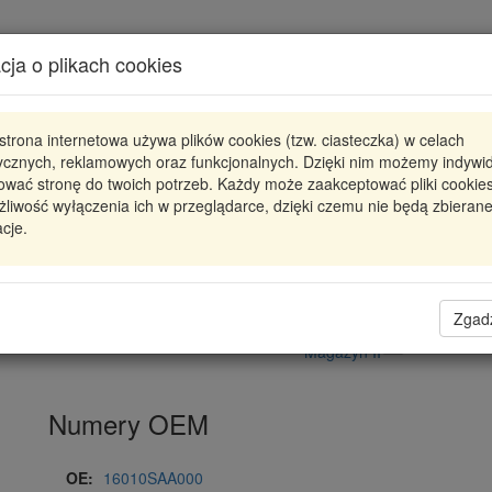
Karta produktu
cja o plikach cookies
Pokaż odpowiedniki
strona internetowa używa plików cookies (tzw. ciasteczka) w celach
ADH22334
BLUE PRINT
tycznych, reklamowych oraz funkcjonalnych. Dzięki nim możemy indywi
ować stronę do twoich potrzeb. Każdy może zaakceptować pliki cookies
FILTR PALIWA (W ZBIORNIKU)
liwość wyłączenia ich w przeglądarce, dzięki czemu nie będą zbieran
a
cje.
103,78 zł
Dostępność
Wprowadź
Radzyń
0
ilość
Zgad
Filia Lublin
0
Magazyn II
Numery OEM
OE:
16010SAA000