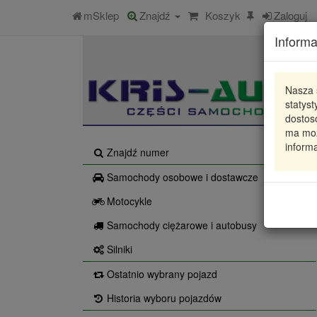
mSklep
Znajdź
Koszyk
Zaloguj
Informa
Nasza 
statys
dostos
ma moż
informa
Znajdź numer
Samochody osobowe i dostawcze
Motocykle
Samochody ciężarowe i autobusy
Silniki
Ostatnio wybrany pojazd
Historia wyboru pojazdów