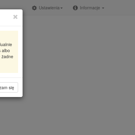
Ustawienia
Informacje
dualnie
 albo
e żadne
zam się