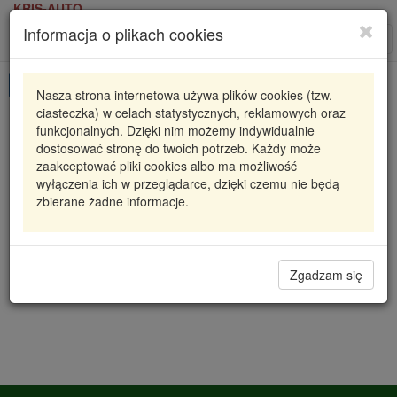
KRIS-AUTO
Informacja o plikach cookies
Karta produktu
Roz
nawi
Pokaż odpowiedniki
Nasza strona internetowa używa plików cookies (tzw.
ciasteczka) w celach statystycznych, reklamowych oraz
CCS-ME-009 NTY
NTY
funkcjonalnych. Dzięki nim możemy indywidualnie
dostosować stronę do twoich potrzeb. Każdy może
SKRAPLACZ KLIMATYZACJI C-CLASS W 202 (93-)
zaakceptować pliki cookies albo ma możliwość
C 200 CDI (W/O DRYER)
wyłączenia ich w przeglądarce, dzięki czemu nie będą
zbierane żadne informacje.
489,28 zł
Dostępność
Wprowadź
Radzyń
0
ilość
Filia Lublin
0
Zgadzam się
Magazyn III