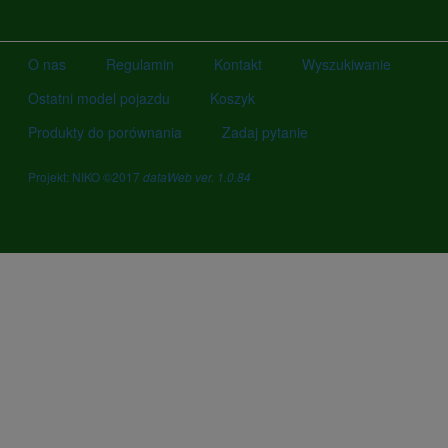
O nas
Regulamin
Kontakt
Wyszukiwanie
Ostatni model pojazdu
Koszyk
Produkty do porównania
Zadaj pytanie
Projekt: NIKO ©2017
dataWeb ver. 1.0.84