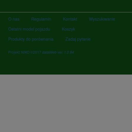
O nas
Regulamin
Kontakt
Wyszukiwanie
Ostatni model pojazdu
Koszyk
Produkty do porównania
Zadaj pytanie
Projekt: NIKO ©2017
dataWeb ver. 1.0.84