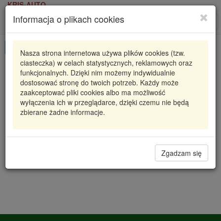
KRIS-AUTO
Informacja o plikach cookies
Karta produktu
Roz
nawi
Pokaż odpowiedniki
Nasza strona internetowa używa plików cookies (tzw.
ciasteczka) w celach statystycznych, reklamowych oraz
CCS-ME-016 NTY
NTY
funkcjonalnych. Dzięki nim możemy indywidualnie
dostosować stronę do twoich potrzeb. Każdy może
SKRAPLACZ KLIMATYZACJI C-CLASS W 202 (93-)
zaakceptować pliki cookies albo ma możliwość
C 200 KOMPRESSOR, CLK-CLASS W 208 (97
wyłączenia ich w przeglądarce, dzięki czemu nie będą
zbierane żadne informacje.
417,17 zł
Dostępność
Wprowadź
Radzyń
0
ilość
Filia Lublin
0
Zgadzam się
Magazyn III