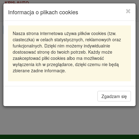
KRIS-AUTO
Informacja o plikach cookies
Karta produktu
Roz
nawi
Pokaż odpowiedniki
Nasza strona internetowa używa plików cookies (tzw.
ciasteczka) w celach statystycznych, reklamowych oraz
CCS-NS-006 NTY
NTY
funkcjonalnych. Dzięki nim możemy indywidualnie
dostosować stronę do twoich potrzeb. Każdy może
SKRAPLACZ KLIMATYZACJI ALMERA (N16) (00-)
zaakceptować pliki cookies albo ma możliwość
1.5 I 16V, PRIMERA (P12, W12) (02-) 1
wyłączenia ich w przeglądarce, dzięki czemu nie będą
zbierane żadne informacje.
328,92 zł
Dostępność
Wprowadź
Radzyń
0
ilość
Filia Lublin
0
Zgadzam się
Magazyn III