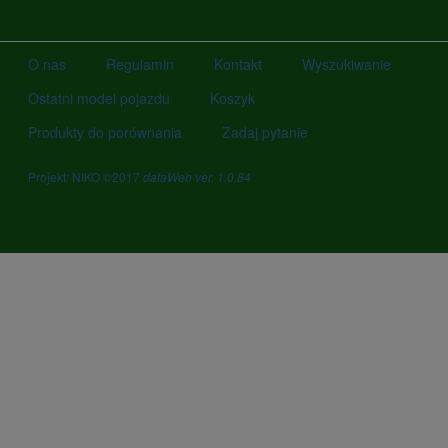
O nas
Regulamin
Kontakt
Wyszukiwanie
Ostatni model pojazdu
Koszyk
Produkty do porównania
Zadaj pytanie
Projekt: NIKO ©2017
dataWeb ver. 1.0.84