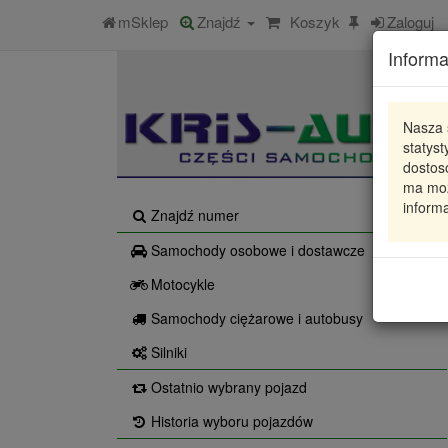
mSklep
Znajdź
Koszyk
Zaloguj
Informa
Nasza 
statys
dostos
ma moż
informa
Znajdź numer
Samochody osobowe i dostawcze
Motocykle
Samochody ciężarowe i autobusy
Silniki
Ostatnio wybrany pojazd
Historia wyboru pojazdów