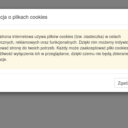
Karta produktu
cja o plikach cookies
Pokaż odpowiedniki
strona internetowa używa plików cookies (tzw. ciasteczka) w celach
CCS-PE-000 NTY
NTY
tycznych, reklamowych oraz funkcjonalnych. Dzięki nim możemy indywi
ować stronę do twoich potrzeb. Każdy może zaakceptować pliki cookies
SKRAPLACZ KLIMATYZACJI 307 (3_) (00-) 1.6 V
liwość wyłączenia ich w przeglądarce, dzięki czemu nie będą zbieran
cje.
291,14 zł
Dostępność
Wprowadź
Radzyń
0
ilość
Filia Lublin
0
Zgad
Magazyn III