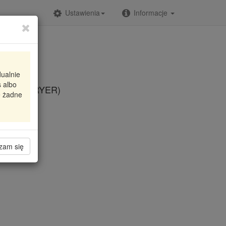
Ustawienia
Informacje
dualnie
 albo
TI (W/I DRYER)
e żadne
zam się