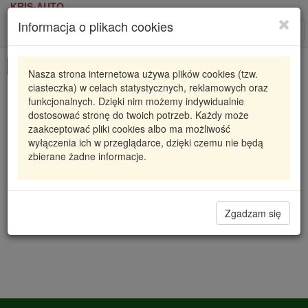
KRIS-AUTO
Informacja o plikach cookies
Karta produktu
Roz
nawi
Pokaż odpowiedniki
Nasza strona internetowa używa plików cookies (tzw.
ciasteczka) w celach statystycznych, reklamowych oraz
CCS-PL-024 NTY
NTY
funkcjonalnych. Dzięki nim możemy indywidualnie
dostosować stronę do twoich potrzeb. Każdy może
SKRAPLACZ KLIMATYZACJI VIVARO A (01-) 1.9
zaakceptować pliki cookies albo ma możliwość
DTI, PRIMASTAR (X83) (02-) 1.9 DCI, TR
wyłączenia ich w przeglądarce, dzięki czemu nie będą
zbierane żadne informacje.
443,60 zł
Dostępność
Wprowadź
Radzyń
0
ilość
Filia Lublin
0
Zgadzam się
Magazyn III