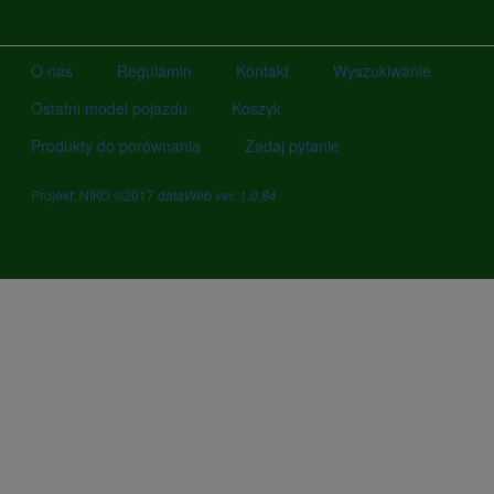
O nas
Regulamin
Kontakt
Wyszukiwanie
Ostatni model pojazdu
Koszyk
Produkty do porównania
Zadaj pytanie
Projekt: NIKO ©2017
dataWeb ver. 1.0.84