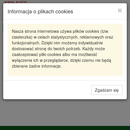
KRIS-AUTO
Informacja o plikach cookies
Karta produktu
Roz
nawi
Pokaż odpowiedniki
Nasza strona internetowa używa plików cookies (tzw.
ciasteczka) w celach statystycznych, reklamowych oraz
CCS-PL-026 NTY
NTY
funkcjonalnych. Dzięki nim możemy indywidualnie
dostosować stronę do twoich potrzeb. Każdy może
SKRAPLACZ KLIMATYZACJI ASTRA H (04-) 1.3
zaakceptować pliki cookies albo ma możliwość
CDTI, ZAFIRA B (05-) 1.7 CDTI (W/I DRYE
wyłączenia ich w przeglądarce, dzięki czemu nie będą
zbierane żadne informacje.
405,38 zł
Dostępność
Wprowadź
Radzyń
0
ilość
Filia Lublin
0
Zgadzam się
Magazyn III