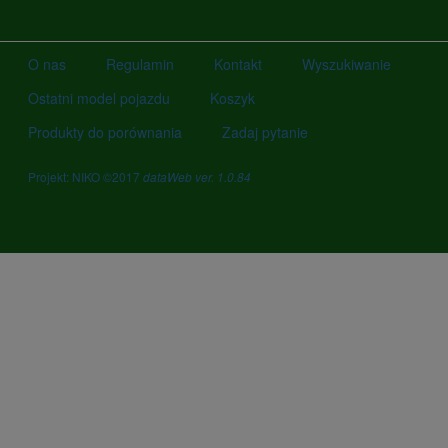
O nas
Regulamin
Kontakt
Wyszukiwanie
Ostatni model pojazdu
Koszyk
Produkty do porównania
Zadaj pytanie
Projekt: NIKO ©2017
dataWeb ver. 1.0.84