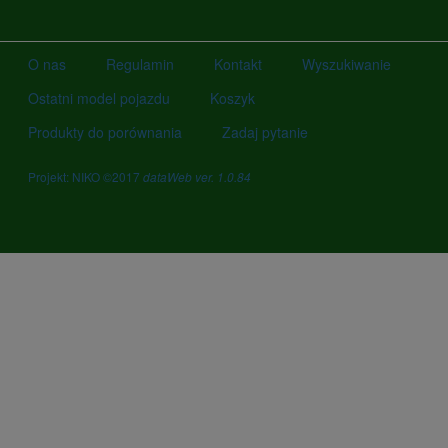
O nas
Regulamin
Kontakt
Wyszukiwanie
Ostatni model pojazdu
Koszyk
Produkty do porównania
Zadaj pytanie
Projekt: NIKO ©2017
dataWeb ver. 1.0.84