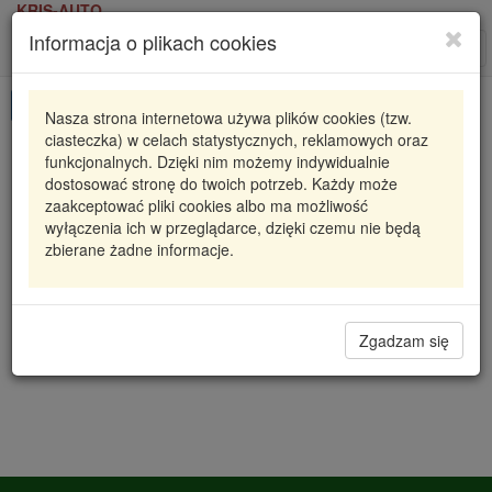
KRIS-AUTO
Informacja o plikach cookies
Karta produktu
Roz
nawi
Pokaż odpowiedniki
Nasza strona internetowa używa plików cookies (tzw.
ciasteczka) w celach statystycznych, reklamowych oraz
CCS-PL-031 NTY
NTY
funkcjonalnych. Dzięki nim możemy indywidualnie
dostosować stronę do twoich potrzeb. Każdy może
SKRAPLACZ KLIMATYZACJI MOVANO A (98-) 2.8
zaakceptować pliki cookies albo ma możliwość
DTI, MASTER II (98-) 1.9 DCI (W/O DRYE
wyłączenia ich w przeglądarce, dzięki czemu nie będą
zbierane żadne informacje.
316,42 zł
Dostępność
Wprowadź
Radzyń
0
ilość
Filia Lublin
0
Zgadzam się
Magazyn III