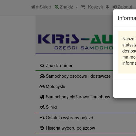
mSklep
Znajdź
Koszyk
Zaloguj
Informa
Nasza 
statys
dostos
ma moż
informa
Znajdź numer
Samochody osobowe i dostawcze
Motocykle
Samochody ciężarowe i autobusy
Silniki
Ostatnio wybrany pojazd
Historia wyboru pojazdów