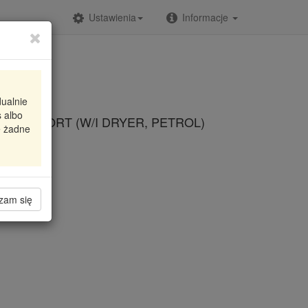
Ustawienia
Informacje
dualnie
 albo
 I TWINPORT (W/I DRYER, PETROL)
e żadne
zam się