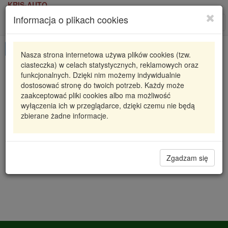
KRIS-AUTO
Informacja o plikach cookies
Karta produktu
Roz
nawi
Pokaż odpowiedniki
Nasza strona internetowa używa plików cookies (tzw.
ciasteczka) w celach statystycznych, reklamowych oraz
CCS-RE-028 NTY
NTY
funkcjonalnych. Dzięki nim możemy indywidualnie
dostosować stronę do twoich potrzeb. Każdy może
SKRAPLACZ KLIMATYZACJI FLUENCE (08-) 1.5
zaakceptować pliki cookies albo ma możliwość
DCI, MEGANE III (08-) 1.2 TCE, SCENIC I
wyłączenia ich w przeglądarce, dzięki czemu nie będą
zbierane żadne informacje.
514,01 zł
Dostępność
Wprowadź
Radzyń
0
ilość
Filia Lublin
0
Zgadzam się
Magazyn III