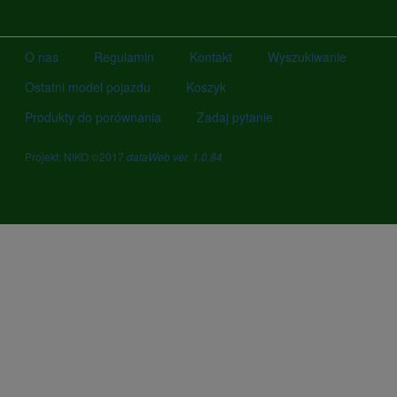
O nas
Regulamin
Kontakt
Wyszukiwanie
Ostatni model pojazdu
Koszyk
Produkty do porównania
Zadaj pytanie
Projekt: NIKO ©2017
dataWeb ver. 1.0.84