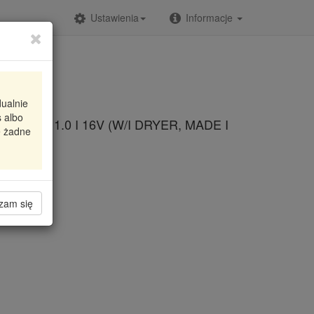
Ustawienia
Informacje
dualnie
 albo
) (05-) 1.0 I 16V (W/I DRYER, MADE I
e żadne
zam się