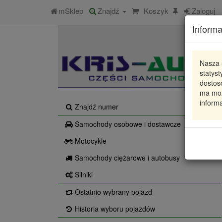
mSklep
Znajdź
Koszyk
Zaloguj
Informa
Nasza 
statys
dostos
ma moż
informa
Znajdź numer
Samochody osobowe i dostawcze
Motocykle
Samochody ciężarowe i autobusy
Silniki
Ostatnio wybrany pojazd
Historia wyboru pojazdów