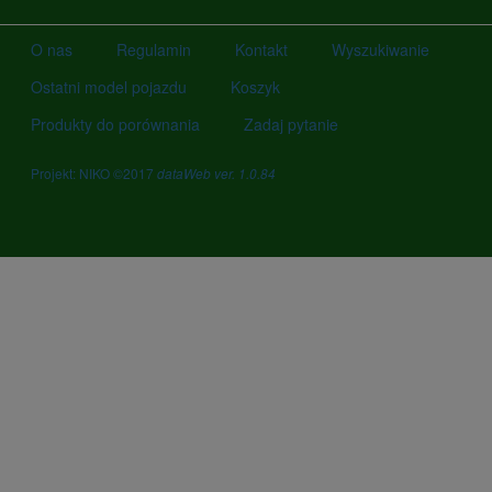
O nas
Regulamin
Kontakt
Wyszukiwanie
Ostatni model pojazdu
Koszyk
Produkty do porównania
Zadaj pytanie
Projekt: NIKO ©2017
dataWeb ver. 1.0.84