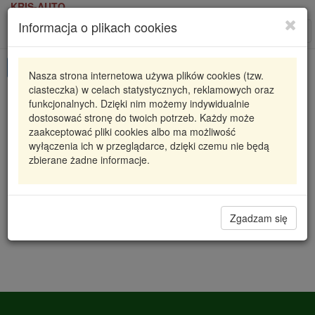
KRIS-AUTO
Informacja o plikach cookies
Karta produktu
Roz
nawi
Pokaż odpowiedniki
Nasza strona internetowa używa plików cookies (tzw.
ciasteczka) w celach statystycznych, reklamowych oraz
CD1138
CD
funkcjonalnych. Dzięki nim możemy indywidualnie
dostosować stronę do twoich potrzeb. Każdy może
PRZEWÓD HAMULCOWY GIĘTKI *SUZUKI
zaakceptować pliki cookies albo ma możliwość
wyłączenia ich w przeglądarce, dzięki czemu nie będą
32,62 zł
Dostępność
zbierane żadne informacje.
Wprowadź
Radzyń
0
ilość
Filia Lublin
0
Magazyn II
Zgadzam się