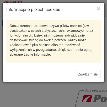
KRIS-AUTO
Informacja o plikach cookies
Karta produktu
Roz
nawi
Pokaż odpowiedniki
Nasza strona internetowa używa plików cookies (tzw.
ciasteczka) w celach statystycznych, reklamowych oraz
EA2375108
POLCAR
funkcjonalnych. Dzięki nim możemy indywidualnie
dostosować stronę do twoich potrzeb. Każdy może
ZACISK HAMULCOWY JAGUAR XJ, 07.68-02.93
zaakceptować pliki cookies albo ma możliwość
23
wyłączenia ich w przeglądarce, dzięki czemu nie będą
zbierane żadne informacje.
546,77 zł
Dostępność
Wprowadź
Radzyń
0
ilość
Filia Lublin
0
Zgadzam się
Polcar