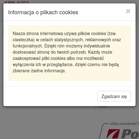
KRIS-AUTO
Informacja o plikach cookies
Karta produktu
Roz
nawi
Pokaż odpowiedniki
Nasza strona internetowa używa plików cookies (tzw.
ciasteczka) w celach statystycznych, reklamowych oraz
EA2375133
POLCAR
funkcjonalnych. Dzięki nim możemy indywidualnie
dostosować stronę do twoich potrzeb. Każdy może
ZACISK HAMULCOWY HYUNDAI IBIZA II (6K1),
zaakceptować pliki cookies albo ma możliwość
03.9
wyłączenia ich w przeglądarce, dzięki czemu nie będą
23
zbierane żadne informacje.
337,91 zł
Dostępność
Wprowadź
Radzyń
0
ilość
Zgadzam się
Filia Lublin
0
Polcar