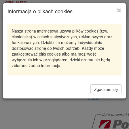
KRIS-AUTO
Informacja o plikach cookies
Karta produktu
Roz
nawi
Pokaż odpowiedniki
Nasza strona internetowa używa plików cookies (tzw.
ciasteczka) w celach statystycznych, reklamowych oraz
EA2375257
POLCAR
funkcjonalnych. Dzięki nim możemy indywidualnie
dostosować stronę do twoich potrzeb. Każdy może
ZACISK HAMULCOWY OPEL ASTRA G LIFTBACK
zaakceptować pliki cookies albo ma możliwość
(T9
wyłączenia ich w przeglądarce, dzięki czemu nie będą
23
zbierane żadne informacje.
323,80 zł
Dostępność
Wprowadź
Radzyń
0
ilość
Zgadzam się
Filia Lublin
0
Polcar