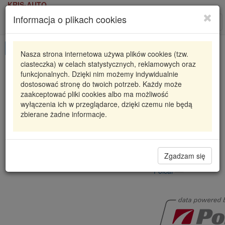
KRIS-AUTO
Informacja o plikach cookies
Karta produktu
Roz
nawi
Pokaż odpowiedniki
Nasza strona internetowa używa plików cookies (tzw.
ciasteczka) w celach statystycznych, reklamowych oraz
EA2375271
POLCAR
funkcjonalnych. Dzięki nim możemy indywidualnie
dostosować stronę do twoich potrzeb. Każdy może
ZACISK HAMULCOWY NISSAN ALMERA II (N16),
zaakceptować pliki cookies albo ma możliwość
04.
wyłączenia ich w przeglądarce, dzięki czemu nie będą
23
zbierane żadne informacje.
340,20 zł
Dostępność
Wprowadź
Radzyń
0
ilość
Zgadzam się
Filia Lublin
0
Polcar