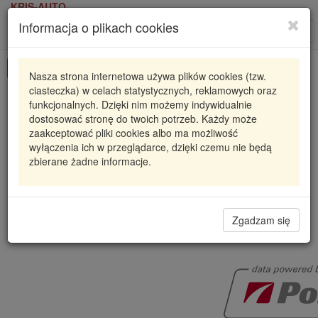
KRIS-AUTO
Informacja o plikach cookies
Karta produktu
Roz
nawi
Pokaż odpowiedniki
Nasza strona internetowa używa plików cookies (tzw.
ciasteczka) w celach statystycznych, reklamowych oraz
EA2375310
POLCAR
funkcjonalnych. Dzięki nim możemy indywidualnie
dostosować stronę do twoich potrzeb. Każdy może
ZACISK HAMULCOWY AUDI A6 C5 (4B2), 01.97-1
zaakceptować pliki cookies albo ma możliwość
23
wyłączenia ich w przeglądarce, dzięki czemu nie będą
zbierane żadne informacje.
340,20 zł
Dostępność
Wprowadź
Radzyń
0
ilość
Filia Lublin
0
Zgadzam się
Polcar