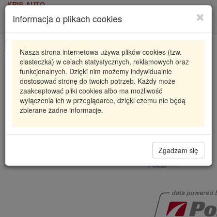
KRIS-AUTO
Informacja o plikach cookies
Karta produktu
Roz
nawi
Pokaż odpowiedniki
Nasza strona internetowa używa plików cookies (tzw.
ciasteczka) w celach statystycznych, reklamowych oraz
EA2375508
POLCAR
funkcjonalnych. Dzięki nim możemy indywidualnie
dostosować stronę do twoich potrzeb. Każdy może
ZACISK HAMULCOWY FIAT CROMA (194_),
zaakceptować pliki cookies albo ma możliwość
06.05-
wyłączenia ich w przeglądarce, dzięki czemu nie będą
23
zbierane żadne informacje.
403,41 zł
Dostępność
Wprowadź
Radzyń
0
ilość
Zgadzam się
Filia Lublin
0
Polcar