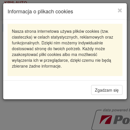
KRIS-AUTO
Informacja o plikach cookies
Karta produktu
Roz
nawi
Pokaż odpowiedniki
Nasza strona internetowa używa plików cookies (tzw.
ciasteczka) w celach statystycznych, reklamowych oraz
EA2377018
POLCAR
funkcjonalnych. Dzięki nim możemy indywidualnie
dostosować stronę do twoich potrzeb. Każdy może
ZACISK HAMULCOWY AUDI A8 D3 (4E2, 4E8), 10
zaakceptować pliki cookies albo ma możliwość
23
wyłączenia ich w przeglądarce, dzięki czemu nie będą
zbierane żadne informacje.
484,02 zł
Dostępność
Wprowadź
Radzyń
0
ilość
Filia Lublin
0
Zgadzam się
Polcar