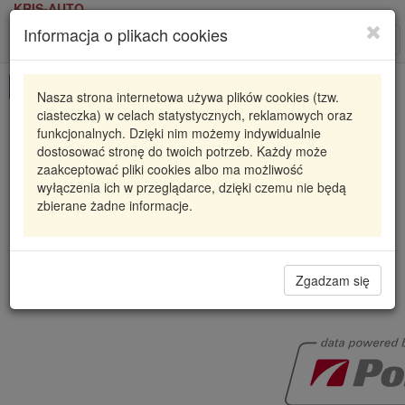
KRIS-AUTO
Informacja o plikach cookies
Karta produktu
Roz
nawi
Pokaż odpowiedniki
Nasza strona internetowa używa plików cookies (tzw.
ciasteczka) w celach statystycznych, reklamowych oraz
EA2414006
POLCAR
funkcjonalnych. Dzięki nim możemy indywidualnie
dostosować stronę do twoich potrzeb. Każdy może
ZACISK HAMULCOWY KIA RIO SEDAN (DC_), 07.
zaakceptować pliki cookies albo ma możliwość
23
wyłączenia ich w przeglądarce, dzięki czemu nie będą
zbierane żadne informacje.
289,07 zł
Dostępność
Wprowadź
Radzyń
0
ilość
Filia Lublin
0
Zgadzam się
Polcar